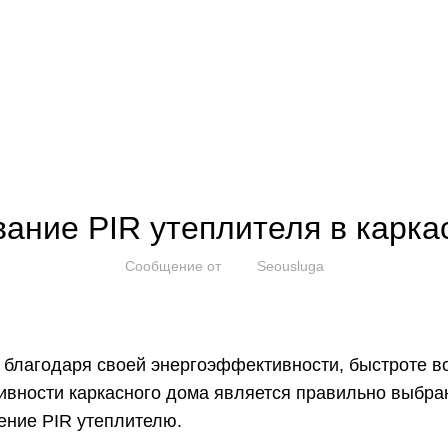
Блог
и оплата
Контакты
ГЛАВНАЯ
СТАТЬИ
СТАТЬИ
ание PIR утеплителя в карк
Сообщение от
Seousluga
благодаря своей энергоэффективности, быстроте во
вности каркасного дома является правильно выбра
ение PIR утеплителю.