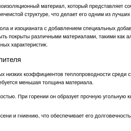
лоизоляционный материал, который представляет с
чеистой структуре, что делает его одним из лучши
ла и изоцианата с добавлением специальных добаво
 быть покрыты различными материалами, такими как 
ных характеристик.
лителя
х низких коэффициентов теплопроводности среди су
ебуется меньшая толщина материала.
остью. При горении он образует прочную угольную 
есени и гниению, что обеспечивает его долговечност