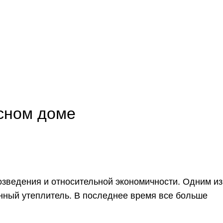
РФ, РТ, Набережные Челны, пр. Раиса Беляева, дом 30, корп. 2 / 57
0
0
0
/
0
₽
асном доме
зведения и относительной экономичности. Одним из
нный утеплитель. В последнее время все больше