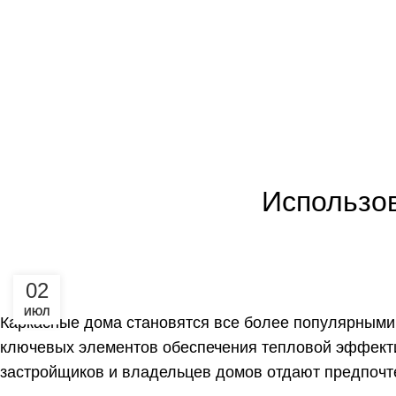
+7(953) 482-97-55
,
+7(927) 677-66-77
,
+7(8552) 314-999
info@pir-panel.ru
Главная
Каталог
Блог
О компании
Доставка 
Использов
02
ИЮЛ
Каркасные дома становятся все более популярными 
ключевых элементов обеспечения тепловой эффекти
застройщиков и владельцев домов отдают предпочт