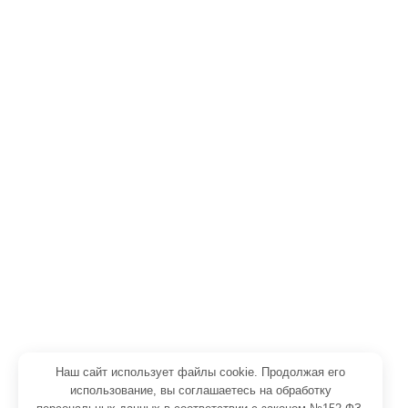
Телефон: +7(927) 677-66-77
+7 (8552) 314-999
+7 (9534) 82-97-55
E-mail: info@pir-panel.ru
Главная
Каталог
Блог
О компании
Доставка и оплата
Контакты
Наш сайт использует файлы cookie. Продолжая его
Политика конфиденциальности
использование, вы соглашаетесь на обработку