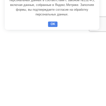
персональных данных в соответствии с законом №152-ФЗ,
PIR плита пенополиизоцианурат
включая данные, собранные в Яндекс.Метрике. Заполняя
формы, вы подтверждаете
согласие на обработку
PIR плита Doorhan
персональных данных
.
PIR плита PirroGroup
OK
PIR плита ПрофХолод
PIR плита РУСПАН / Kingspan
Сэндвич-панели
Сэндвич-панели ПИР (PIR)
Сэндвич-панели ППУ PUR
Сэндвич-панели минвата
Сэндвич-панели некондиция
Холодильное оборудование