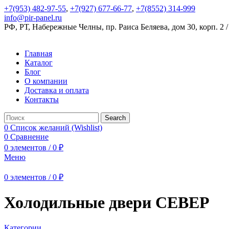
+7(953) 482-97-55
,
+7(927) 677-66-77
,
+7(8552) 314-999
info@pir-panel.ru
РФ, РТ, Набережные Челны, пр. Раиса Беляева, дом 30, корп. 2 /
Главная
Каталог
Блог
О компании
Доставка и оплата
Контакты
Search
0
Список желаний (Wishlist)
0
Сравнение
0
элементов
/
0
₽
Меню
0
элементов
/
0
₽
Холодильные двери СЕВЕР
Категории