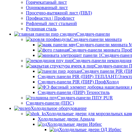
Горячекатаный лист
Оцинкованный лист
Просечно-вытяжной лист (ПВЛ)
Профнастил | Профлист
Рифленый лист стальной
Рулонная сталь
Сэндвич-панели
Сэндвич-панели минвата
Сэндвич-панели минвата 
Сэндвич-панели минвата Про
Сэндвич-пане
Сэндвич-панели некондиция
Сэндвич-панели П
Сэндвич панели PIR (ПИ
Сэндвич панели PIR (ПИР) ТЕПЛАНТ/Элект
Сэндвич-панели PIR (ПИР) ПрофХолод
Сэндвич‑панели (ПИР) Техностиль
Сэндвич-панели ППУ PUR
Сэндвич‑панели (ППС)
Холодильное оборудование
Холодильные двери для морозильных кам
Холодильные двери Ариада
Холодильные двери Ирбис
Холодильные двери ОД Ирбис