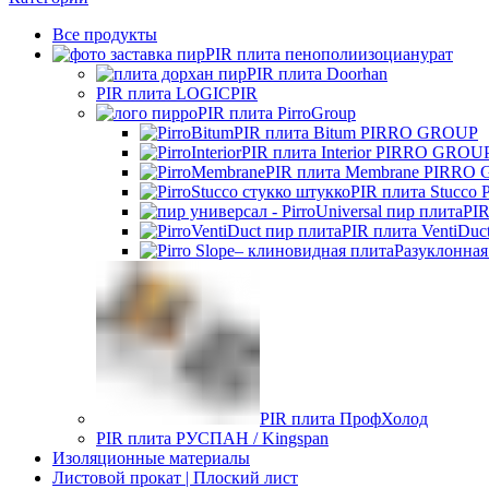
Все
продукты
PIR плита пенополиизоцианурат
PIR плита Doorhan
PIR плита LOGICPIR
PIR плита PirroGroup
PIR плита Bitum PIRRO GROUP
PIR плита Interior PIRRO GROU
PIR плита Membrane PIRRO
PIR плита Stucc
PIR
PIR плита VentiD
Разуклонная
PIR плита ПрофХолод
PIR плита РУСПАН / Kingspan
Изоляционные материалы
Листовой прокат | Плоский лист