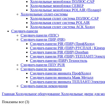
Холодильные моноблоки ПОЛЮС-САР
Холодильные моноблоки СЕВЕР
Холодильные моноблоки POLAIR (Полаир)
Холодильные сплит-системы
Холодильная сплит система ПОЛЮС-САР
Холодильная сплит система POLAIR
Холодильная сплит система АСК Холод
Сэндвич-панели
Сэндвич‑панели (ППС)
Сэндвич-панели ПИР (PIR)
Сэндвич-панели PIR (ПИР) ПрофХолод
Сэндвич-панели PIR (ПИР) РУСПАН / Kingsp
Сэндвич панели PIR (ПИР) Doorhan
Сэндвич панели PIR (ПИР) ТЕПЛАНТ/Элект
Сэндвич‑панели (ПИР) Техностиль
Сэндвич-панели ППУ PUR
Сэндвич-панели минвата
Сэндвич-панели минвата ПрофХолод
Сэндвич-панели минвата Маяк Металл
Сэндвич-панели минвата ТЕПЛАНТ/Электро
Сэндвич-панели некондиция
Главная
Холодильное оборудование
Холодильные двери для м
Показаны все (3)