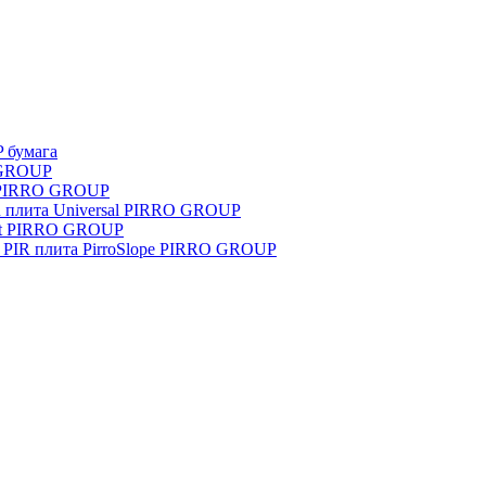
P бумага
 GROUP
o PIRRO GROUP
 плита Universal PIRRO GROUP
uct PIRRO GROUP
 PIR плита PirroSlope PIRRO GROUP