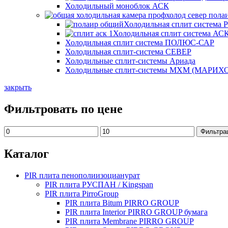
Холодильный моноблок АСК
Холодильная сплит система
Холодильная сплит система АС
Холодильная сплит система ПОЛЮС-САР
Холодильная сплит-система СЕВЕР
Холодильные сплит-системы Ариада
Холодильные сплит-системы МХМ (МАР
закрыть
Фильтровать по цене
Минимальная
Максимальная
Фильтра
цена
цена
Каталог
PIR плита пенополиизоцианурат
PIR плита РУСПАН / Kingspan
PIR плита PirroGroup
PIR плита Bitum PIRRO GROUP
PIR плита Interior PIRRO GROUP бумага
PIR плита Membrane PIRRO GROUP