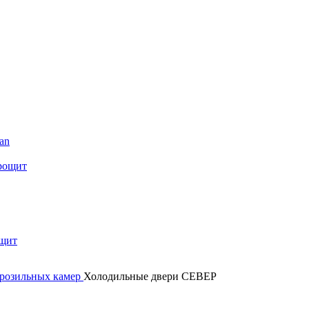
an
рощит
щит
орозильных камер
Холодильные двери СЕВЕР