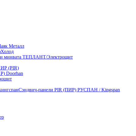
Маяк Металл
фХолод
ли минвата ТЕПЛАНТ/Электрощит
ИР (PIR)
Р) Doorhan
рощит
Сэндвич-панели PIR (ПИР) РУСПАН / Kingspan
ер