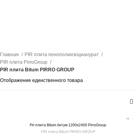
0
PIR плита Bitum PIRRO
GROUP
КАТЕГОРИИ
Главная
PIR плита пенополиизоцианурат
PIR плита PirroGroup
PIR плита Bitum PIRRO GROUP
Отображение единственного товара
Pir-плита Bitum битум 1200х2400 PirroGroup
PIR плита Bitum PIRRO GROUP