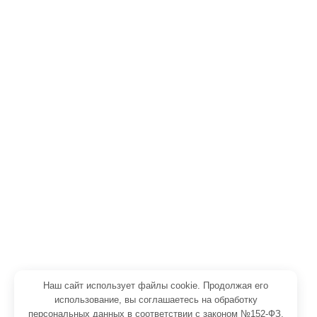
Сэндвич-панели ППУ PUR
Сэндвич-панели минвата
Сэндвич-панели некондиция
Холодильное оборудование
Холодильные камеры
Холодильные двери для морозильных камер
Холодильные моноблоки
Холодильные сплит-системы
© 2026
ОСТ+
. Все права защищены
Наш сайт использует файлы cookie. Продолжая его
использование, вы соглашаетесь на обработку
Вся информация на сайте носит справочный характер и не
персональных данных в соответствии с законом №152-ФЗ,
является публичной офертой, определяемой положениями