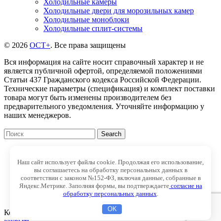
Холодильные камеры
Холодильные двери для морозильных камер
Холодильные моноблоки
Холодильные сплит-системы
© 2026
ОСТ+
. Все права защищены
Вся информация на сайте носит справочный характер и не
является публичной офертой, определяемой положениями
Статьи 437 Гражданского кодекса Российской Федерации.
Технические параметры (спецификация) и комплект поставки
товара могут быть изменены производителем без
предварительного уведомления. Уточняйте информацию у
наших менеджеров.
Search
Главная
Каталог
Наш сайт использует файлы cookie. Продолжая его использование,
Блог
вы соглашаетесь на обработку персональных данных в
О компании
соответствии с законом №152-ФЗ, включая данные, собранные в
Яндекс.Метрике. Заполняя формы, вы подтверждаете
согласие на
Доставка и оплата
обработку персональных данных
.
Контакты
OK
Корзина