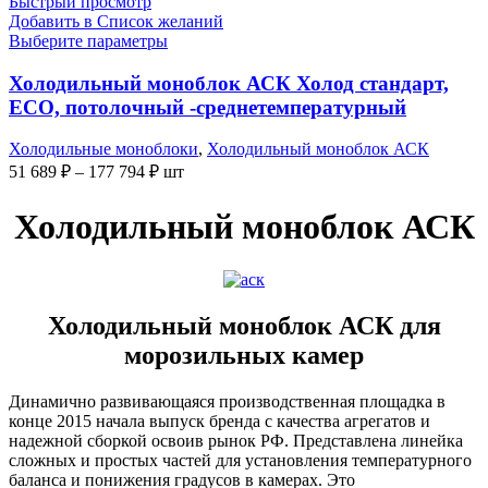
Быстрый просмотр
Добавить в Список желаний
Выберите параметры
Холодильный моноблок АСК Холод стандарт,
ЕСО, потолочный -среднетемпературный
Холодильные моноблоки
,
Холодильный моноблок АСК
Диапазон
51 689
₽
–
177 794
₽
шт
цен:
51
Холодильный моноблок АСК
689 ₽
–
177
794 ₽
Холодильный моноблок АСК для
морозильных камер
Динамично развивающаяся производственная площадка в
конце 2015 начала выпуск бренда с качества агрегатов и
надежной сборкой освоив рынок РФ. Представлена линейка
сложных и простых частей для установления температурного
баланса и понижения градусов в камерах. Это