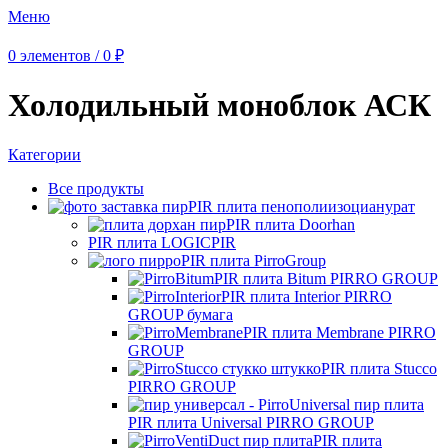
Меню
0
элементов
/
0
₽
Холодильный моноблок АСК
Категории
Все
продукты
PIR плита пенополиизоцианурат
PIR плита Doorhan
PIR плита LOGICPIR
PIR плита PirroGroup
PIR плита Bitum PIRRO GROUP
PIR плита Interior PIRRO
GROUP бумага
PIR плита Membrane PIRRO
GROUP
PIR плита Stucco
PIRRO GROUP
PIR плита Universal PIRRO GROUP
PIR плита