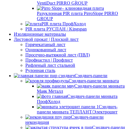
VentiDuct PIRRO GROUP
Разуклонная PIR плита PirroSlope PIRRO
GROUP
PIR плита ПрофХолод
PIR плита РУСПАН / Kingspan
Изоляционные материалы
Листовой прокат | Плоский лист
Горячекатаный лист
Оцинкованный лист
Просечно-вытяжной лист (ПВЛ)
Профнастил | Профлист
Рифленый лист стальной
Рулонная сталь
Сэндвич-панели
Сэндвич-панели минвата
Сэндвич-панели минвата
Маяк Металл
Сэндвич-панели минвата
ПрофХолод
Сэндвич-
панели минвата ТЕПЛАНТ/Электрощит
Сэндвич-панели
некондиция
Сэндвич-панели