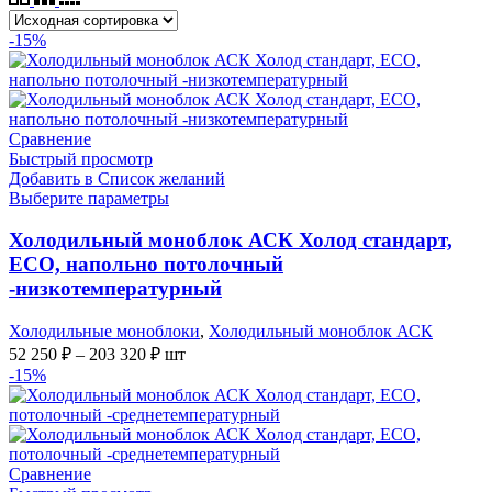
-15%
Сравнение
Быстрый просмотр
Добавить в Список желаний
Выберите параметры
Холодильный моноблок АСК Холод стандарт,
ЕСО, напольно потолочный
-низкотемпературный
Холодильные моноблоки
,
Холодильный моноблок АСК
Диапазон
52 250
₽
–
203 320
₽
шт
цен:
-15%
52
250 ₽
–
203
Сравнение
320 ₽