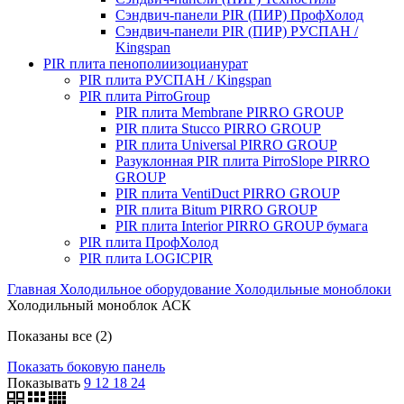
Сэндвич-панели PIR (ПИР) ПрофХолод
Сэндвич-панели PIR (ПИР) РУСПАН /
Kingspan
PIR плита пенополиизоцианурат
PIR плита РУСПАН / Kingspan
PIR плита PirroGroup
PIR плита Membrane PIRRO GROUP
PIR плита Stucco PIRRO GROUP
PIR плита Universal PIRRO GROUP
Разуклонная PIR плита PirroSlope PIRRO
GROUP
PIR плита VentiDuct PIRRO GROUP
PIR плита Bitum PIRRO GROUP
PIR плита Interior PIRRO GROUP бумага
PIR плита ПрофХолод
PIR плита LOGICPIR
Главная
Холодильное оборудование
Холодильные моноблоки
Холодильный моноблок АСК
Показаны все (2)
Показать боковую панель
Показывать
9
12
18
24