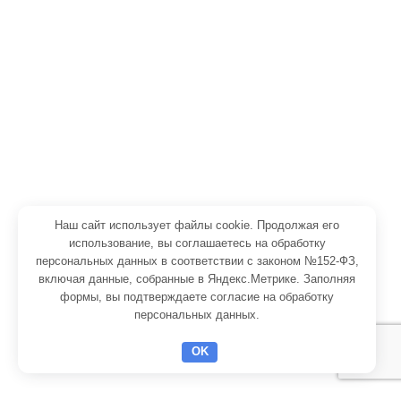
Сэндвич-панели ПИР (PIR)
Сэндвич-панели ППУ PUR
Сэндвич-панели минвата
Сэндвич-панели некондиция
Холодильное оборудование
Холодильные камеры
Наш сайт использует файлы cookie. Продолжая его
Холодильные двери для морозильных камер
использование, вы соглашаетесь на обработку
персональных данных в соответствии с законом №152-ФЗ,
Холодильные моноблоки
включая данные, собранные в Яндекс.Метрике. Заполняя
формы, вы подтверждаете
согласие на обработку
Холодильные сплит-системы
персональных данных
.
OK
© 2026
ОСТ+
. Все права защищены