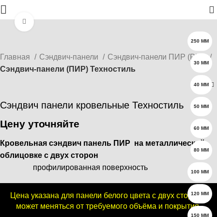
0
Нажмите, чтобы увеличить
250 ММ
Главная
Сэндвич-панели
Сэндвич-панели ПИР (PIR)
30 ММ
Сэндвич‑панели (ПИР) Техностиль
40 ММ
Сэндвич панели кровельные Техностиль
50 ММ
Цену уточняйте
60 ММ
Кровельная сэндвич панель ПИР на металлической
80 ММ
облицовке с двух сторон
профилированная поверхность
100 ММ
120 ММ
Цена указана для панели белого цвета с двух сторон и
может меняться от требуемого объёма и покрытия
150 ММ