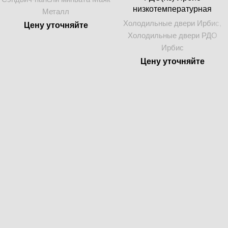
низкотемпературная
Металл
60 ММ
Холодильные двери Ирбис
,
Цену уточняйте
Холодильные двери РДО
80 ММ
Ирбис
Цену уточняйте
100 ММ
120 ММ
150 ММ
200 ММ