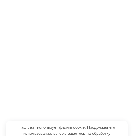
PIR плита РУСПАН / Kingspan
Сэндвич-панели
Сэндвич-панели ПИР (PIR)
Сэндвич-панели ППУ PUR
Сэндвич-панели минвата
Сэндвич-панели некондиция
Холодильное оборудование
Холодильные камеры
Холодильные двери для морозильных камер
Холодильные моноблоки
Наш сайт использует файлы cookie. Продолжая его
Холодильные сплит-системы
использование, вы соглашаетесь на обработку