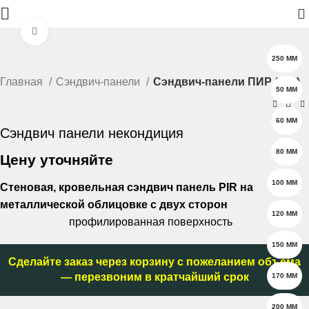
0
Нажмите, чтобы увеличить
250 ММ
Главная
Сэндвич-панели
Сэндвич-панели ПИР (PIR)
50 ММ
60 ММ
Сэндвич панели некондиция
80 ММ
Цену уточняйте
100 ММ
Стеновая, кровельная сэндвич панель PIR на
металлической облицовке с двух сторон
120 ММ
профилированная поверхность
150 ММ
Сделайте заказ через корзину с пожеланием объёма
— перезвоним в кратчайший срок
170 ММ
200 ММ