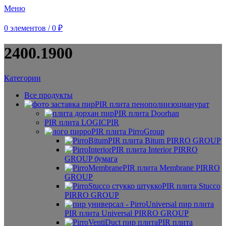
Меню
0
элементов
/
0
₽
2400.1900
Категории
Все
продукты
PIR плита пенополиизоцианурат
PIR плита Doorhan
PIR плита LOGICPIR
PIR плита PirroGroup
PIR плита Bitum PIRRO GROUP
PIR плита Interior PIRRO
GROUP бумага
PIR плита Membrane PIRRO
GROUP
PIR плита Stucco
PIRRO GROUP
PIR плита Universal PIRRO GROUP
PIR плита