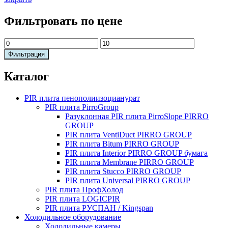
Фильтровать по цене
Минимальная
Максимальная
цена
цена
Фильтрация
Каталог
PIR плита пенополиизоцианурат
PIR плита PirroGroup
Разуклонная PIR плита PirroSlope PIRRO
GROUP
PIR плита VentiDuct PIRRO GROUP
PIR плита Bitum PIRRO GROUP
PIR плита Interior PIRRO GROUP бумага
PIR плита Membrane PIRRO GROUP
PIR плита Stucco PIRRO GROUP
PIR плита Universal PIRRO GROUP
PIR плита ПрофХолод
PIR плита LOGICPIR
PIR плита РУСПАН / Kingspan
Холодильное оборудование
Холодильные камеры