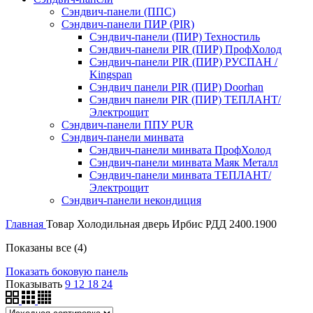
Сэндвич‑панели (ППС)
Сэндвич-панели ПИР (PIR)
Сэндвич‑панели (ПИР) Техностиль
Сэндвич-панели PIR (ПИР) ПрофХолод
Сэндвич-панели PIR (ПИР) РУСПАН /
Kingspan
Сэндвич панели PIR (ПИР) Doorhan
Сэндвич панели PIR (ПИР) ТЕПЛАНТ/
Электрощит
Сэндвич-панели ППУ PUR
Сэндвич-панели минвата
Сэндвич-панели минвата ПрофХолод
Сэндвич-панели минвата Маяк Металл
Сэндвич-панели минвата ТЕПЛАНТ/
Электрощит
Сэндвич-панели некондиция
Главная
Товар Холодильная дверь Ирбис РДД
2400.1900
Показаны все (4)
Показать боковую панель
Показывать
9
12
18
24