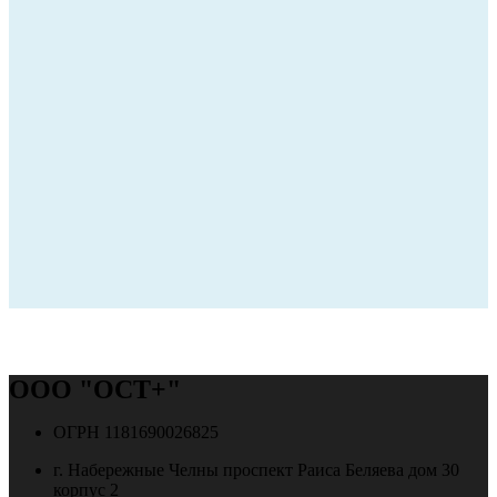
ООО "ОСТ+"
ОГРН 1181690026825
г. Набережные Челны проспект Раиса Беляева дом 30
корпус 2