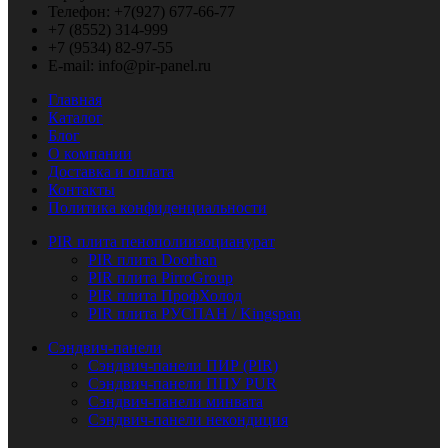
Телефон: +7(927) 677-66-77
+7 (8552) 314-999
+7 (9534) 82-97-55
E-mail: info@pir-panel.ru
Главная
Каталог
Блог
О компании
Доставка и оплата
Контакты
Политика конфиденциальности
PIR плита пенополиизоцианурат
PIR плита Doorhan
PIR плита PirroGroup
PIR плита ПрофХолод
PIR плита РУСПАН / Kingspan
Сэндвич-панели
Сэндвич-панели ПИР (PIR)
Сэндвич-панели ППУ PUR
Сэндвич-панели минвата
Сэндвич-панели некондиция