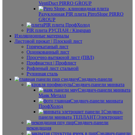
VentiDuct PIRRO GROUP
Разуклонная PIR плита PirroSlope PIRRO
GROUP
PIR плита ПрофХолод
PIR плита РУСПАН / Kingspan
Изоляционные материалы
Листовой прокат | Плоский лист
Горячекатаный лист
Оцинкованный лист
Просечно-вытяжной лист (ПВЛ)
Профнастил | Профлист
Рифленый лист стальной
Рулонная сталь
Сэндвич-панели
Сэндвич-панели минвата
Сэндвич-панели минвата
Маяк Металл
Сэндвич-панели минвата
ПрофХолод
Сэндвич-
панели минвата ТЕПЛАНТ/Электрощит
Сэндвич-панели
некондиция
Сэндвич-панели