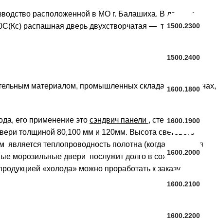
водство расположенной в МО г. Балашиха. В данном
1500.2300
0С(Кс) распашная дверь двухстворчатая — так и двери
1500.2400
тельным материалом, промышленных складах, ресторанах,
1600.1800
да, его применение это
сэндвич панели
, стены и
1600.1900
вери толщиной 80,100 мм и 120мм. Высота светового
ем является теплопроводность полотна (когда требуется
1600.2000
нные морозильные двери послужит долго в сохранении
продукцией «холода» можно проработать к заказу
1600.2100
1600.2200