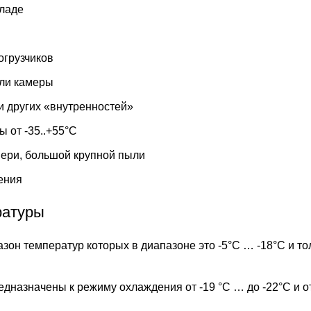
кладе
огрузчиков
или камеры
и других «внутренностей»
 от -35..+55°С
вери, большой крупной пыли
ения
ратуры
зон температур которых в диапазоне это -5°С … -18°С и 
дназначены к режиму охлаждения от -19 °С … до -22°С и 