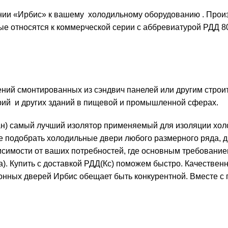
ии «Ирбис» к вашему холодильному оборудованию . Произ
е относятся к коммерческой серии с аббревиатурой РДД 8
ений смонтированных из
сэндвич панелей
или другим строи
орий и других зданий в пищевой и промышленной сферах.
н) самый лучший изолятор применяемый для изоляции холо
 подобрать холодильные двери любого размерного ряда, д
ависимости от ваших потребностей, где основным требовани
а). Купить с доставкой РДД(Кс) поможем быстро. Качестве
нных дверей Ирбис обещает быть конкурентной. Вместе с 