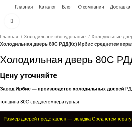
Главная
Каталог
Блог
О компании
Доставка 
Нажмите, чтобы увеличить
Главная
Холодильное оборудование
Холодильные две
Холодильная дверь 80С РДД(Кс) Ирбис среднетемпера
Холодильная дверь 80С РД
Цену уточняйте
Завод Ирбис — производство холодильных дверей
РДД
толщина 80С среднетемпературная
Размер дверей представлен — вкладка Среднетемперату