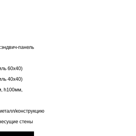
сэндвич-панель
ль 60х40)
ль 40х40)
, h100мм,
металл/конструкцию
 несущие стены