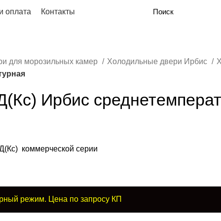
и оплата
Контакты
ри для морозильных камер
Холодильные двери Ирбис
Х
турная
Д(Кс) Ирбис среднетемпера
(Кс) коммерческой серии
рный режим. Цена по запросу КП