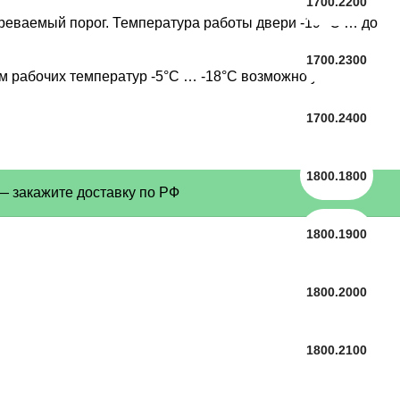
1700.2200
реваемый порог. Температура работы двери -19 °С … до
1700.2300
 рабочих температур -5°С … -18°С возможно у нас
1700.2400
1800.1800
закажите доставку по РФ
1800.1900
1800.2000
1800.2100