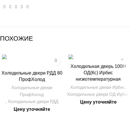
ПОХОЖИЕ
Холодильная дверь 100Н
100 ММ
80 ММ
ОД(Кс) Ирбис
Холодильные двери РДД 80
низкотемпературная
ПрофХолод
Холодильные двери Ирбис
,
Холодильные двери
Холодильные двери ОД Ирбис
ПрофХолод
,
Холодильные двери РДД
Цену уточняйте
Цену уточняйте